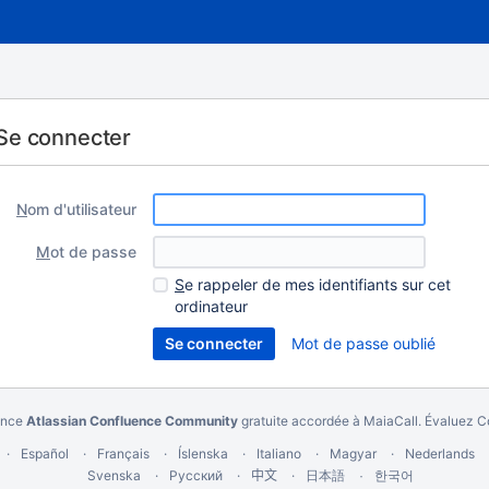
Se connecter
N
om d'utilisateur
M
ot de passe
S
e rappeler de mes identifiants sur cet
ordinateur
Mot de passe oublié
cence
Atlassian Confluence Community
gratuite accordée à MaiaCall.
Évaluez Co
Español
Français
Íslenska
Italiano
Magyar
Nederlands
Svenska
Русский
中文
한국어
日本語